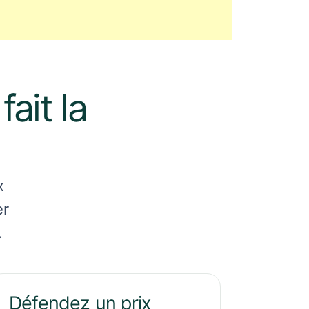
ait la
x
er
.
Défendez un prix