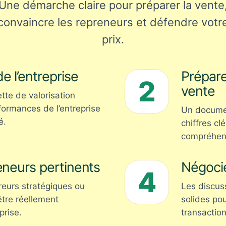
Une démarche claire pour préparer la vente
convaincre les repreneurs et défendre votr
prix.
de l’entreprise
Prépar
2
vente
te de valorisation
formances de l’entreprise
Un document
é.
chiffres clé
compréhens
reneurs pertinents
Négocie
4
reurs stratégiques ou
Les discus
être réellement
solides pou
prise.
transaction