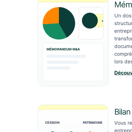
Mém
Un doss
structu
entrepr
transfo
docume
MÉMORANDUM M&A
compré
lors de
Découv
Bilan
Vous re
CESSION
PATRIMOINE
entrepr