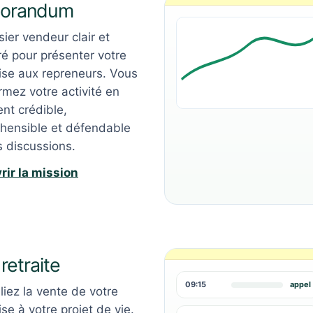
orandum
ier vendeur clair et
ré pour présenter votre
ise aux repreneurs. Vous
rmez votre activité en
nt crédible,
hensible et défendable
s discussions.
rir la mission
 retraite
09:15
appel
liez la vente de votre
ise à votre projet de vie.