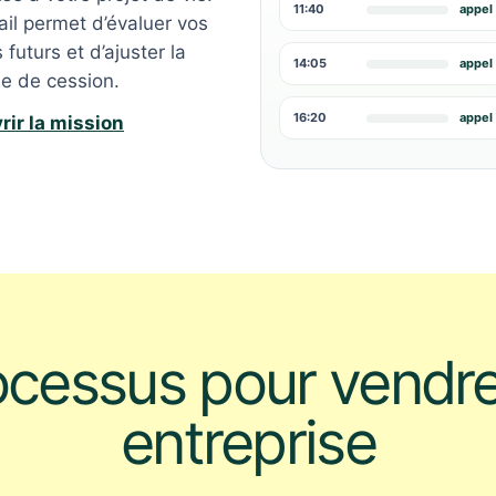
11:40
appel
ail permet d’évaluer vos
 futurs et d’ajuster la
14:05
appel
ie de cession.
16:20
appel
rir la mission
ocessus pour vendre
entreprise