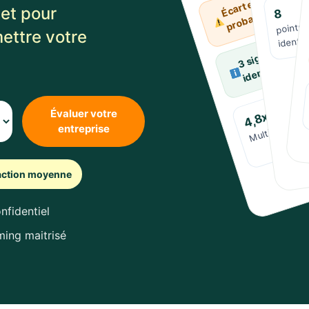
et pour
8
e
points 
s
c
a
nti
mettre votre
identif
s
Évaluer votre
4,8x
Multiple obse
entreprise
faction moyenne
nfidentiel
ming maitrisé