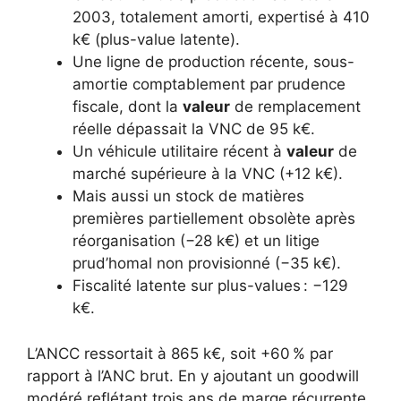
2003, totalement amorti, expertisé à 410
k€ (plus-value latente).
Une ligne de production récente, sous-
amortie comptablement par prudence
fiscale, dont la
valeur
de remplacement
réelle dépassait la VNC de 95 k€.
Un véhicule utilitaire récent à
valeur
de
marché supérieure à la VNC (+12 k€).
Mais aussi un stock de matières
premières partiellement obsolète après
réorganisation (−28 k€) et un litige
prud’homal non provisionné (−35 k€).
Fiscalité latente sur plus-values : −129
k€.
L’ANCC ressortait à 865 k€, soit +60 % par
rapport à l’ANC brut. En y ajoutant un goodwill
modéré reflétant trois ans de marge récurrente