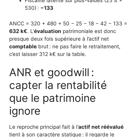
Fiscalité latente sur plus-values (25 % ×
530) :
−133
ANCC = 320 + 480 + 50 − 25 − 18 − 42 − 133 =
632 k€
. L’
évaluation
patrimoniale est donc
presque deux fois supérieure à l’actif net
comptable
brut : ne pas faire le retraitement,
c’est laisser 312 k€ sur la table.
ANR et goodwill :
capter la rentabilité
que le patrimoine
ignore
Le reproche principal fait à l’
actif net réévalué
tient à son caractère statique : il regarde le