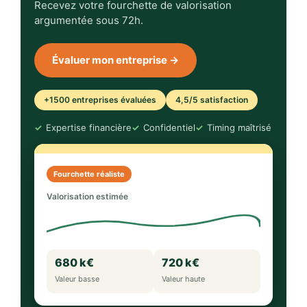
Recevez votre fourchette de valorisation
argumentée sous 72h.
Évaluer mon entreprise →
+1500 entreprises évaluées
4,5/5 satisfaction
Expertise financière
Confidentiel
Timing maîtrisé
Fourchette réaliste
Valorisation estimée
680 k€
720 k€
Valeur basse
Valeur haute